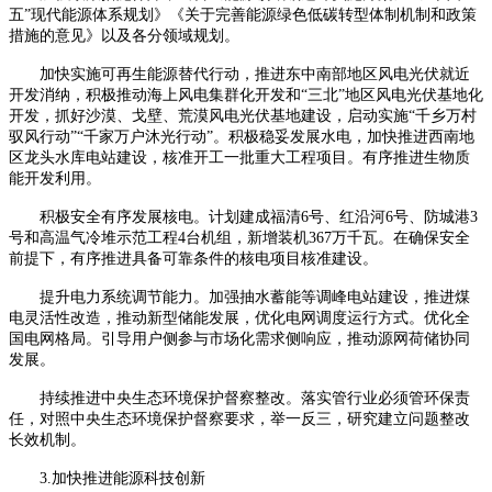
五”现代能源体系规划》《关于完善能源绿色低碳转型体制机制和政策
措施的意见》以及各分领域规划。
加快实施可再生能源替代行动，推进东中南部地区风电光伏就近
开发消纳，积极推动海上风电集群化开发和
“三北”地区风电光伏基地化
开发，抓好沙漠、戈壁、荒漠风电光伏基地建设，启动实施“千乡万村
驭风行动”“千家万户沐光行动”。积极稳妥发展水电，加快推进西南地
区龙头水库电站建设，核准开工一批重大工程项目。有序推进生物质
能开发利用。
积极安全有序发展核电。计划建成福清
6号、红沿河6号、防城港3
号和高温气冷堆示范工程4台机组，新增装机367万千瓦。在确保安全
前提下，有序推进具备可靠条件的核电项目核准建设。
提升电力系统调节能力。加强抽水蓄能等调峰电站建设，推进煤
电灵活性改造，推动新型储能发展，优化电网调度运行方式。优化全
国电网格局。引导用户侧参与市场化需求侧响应，推动
源网荷储
协同
发展。
持续推进中央生态环境保护督察整改。落实管行业必须管环保责
任，对照中央生态环境保护督察要求，举一反三，研究建立问题整改
长效机制。
3.加快推进能源科技创新