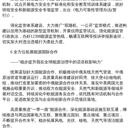
机制，试点开展电力安全生产标准化和安全教育培训体系建设，抓好
班组安全和新能源安全专项监管，出台《电力可靠性管理办法
(暂
行)》。
强化监管体系建设。大力推广
“双随机、一公开”监管模式，推进构
建以信用为基础的新型监管机制，开展信用监管试点。强化能源监管
行政执法，办好12398能源监管热线，畅通互联网等投诉举报新途径，
切实加大对违法违规行为查处力度。
6.全方位拓展能源国际合作
——“稳步提升我在全球能源治理中的话语权影响力”
统筹谋划好大国能源合作。积极推动中俄东线天然气管道、中俄
原油管道等建设运行，高质量高标准建设好田湾、徐大堡
4台核电机
组，推动打造更加紧密的中俄能源合作伙伴关系。落实中美两国元首
视频会晤重要共识，推动双方在能源安全、天然气和新能源等领域开
展对话交流。持续深化中欧能源务实合作，依托既有对话机制与合作
平台，促进政策交流与企业间创新合作示范项目落地。
高质量推进
“一带一路”能源合作。深化能源基础设施互联互通，继
续推进与周边国家电力互联。聚焦重点国别、重点领域、重点项目，
不断提升合作水平。稳步拓展风电、光伏、核电、天然气等清洁能源
合作。